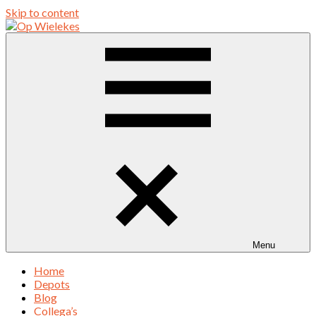
Skip to content
Op Wielekes
Een bibliotheek van kinderfietsen
Menu
Home
Depots
Blog
Collega’s